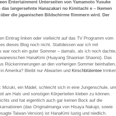
Green Entertainment Unterseiten von Yamamoto Yusuke
) das langersehnte Hanazakari no Kimitachi e – Ikemen
 über die japanischen Bildschirme flimmern wird. Der
eren Eintrag linken oder vielleicht auf das TV Programm vom
s dieses Blog noch nicht. Stattdessen war ich mit
 war noch ein guter Sommer – damals, als ich noch dachte
taiwanesischen HanaKimi (Huayang Shaonian Shaonü). Das
sus Rückerinnerungen an den vorherigen Sommer beinhalten.
 in Amerika? Bleibt nur Abwarten und
Kirschblütentee
trinken
n: Mizuki, ein Mädel, schleicht sich in eine Jungenschule, um
zeit am Hals und sonstigen Körperteilen kleben zu können.
chts und hat eigentlich auch gar keinen Bock auf die
Inkarnationen (das Originalmanga von Hisaya Nakajo, sowie
gte Taiwan-Version) ist HanaKimi lustig und niedlich.