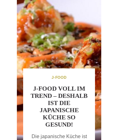
J-FOOD
J-FOOD VOLL IM
TREND – DESHALB
IST DIE
JAPANISCHE
KÜCHE SO
GESUND!
Die japanische Küche ist