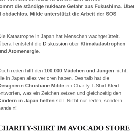
ommt die ständige nukleare Gefahr aus Fukushima. Übe
 obdachlos. Milde unterstützt die Arbeit der SOS
Die Katastrophe in Japan hat Menschen wachgerüttelt.
Überall entsteht die
Diskussion
über
Klimakatastrophen
und Atomenergie
.
Doch reden hilft den
100.000 Mädchen und Jungen
nicht,
die in Japan alles verloren haben. Deshalb hat die
Designerin Christiane Milde
ein Charity T-Shirt Kleid
entworfen, was ein Zeichen setzen und gleichzeitig den
Kindern in Japan helfen
soll. Nicht nur reden, sondern
handeln!
CHARITY-SHIRT IM AVOCADO STORE