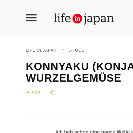
LIFE IN JAPAN
/
J-FOOD
KONNYAKU (KONJA
WURZELGEMÜSE
J-FOOD
Ich hab schon eine ganze Weile