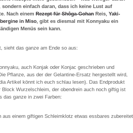
, sondern einfach daran, dass ich keine Lust auf
tte. Nach einem
Rezept für Shôga-Gohan
Reis,
Yaki-
bergine in Miso
, gibt es diesmal mit Konnyaku ein
ständigen Menüs sein kann.
bt, sieht das ganze am Ende so aus:
Konnyaku, auch Konjak oder Konjac geschrieben und
ie Pflanze, aus der der Gelantine-Ersatz hergestellt wird,
ia Artikel könnt ich euch schlau lesen). Das Endprodukt
er Block Wurzelschleim, der obendrein auch noch giftig ist
es das ganze in zwei Farben:
n aus einem giftigen Schleimklotz etwas essbares zubereitet